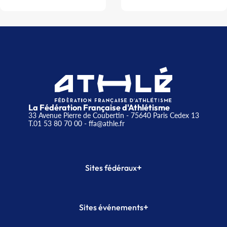
La Fédération Française d'Athlétisme
33 Avenue Pierre de Coubertin - 75640 Paris Cedex 13
T.01 53 80 70 00
- ffa@athle.fr
+
Sites fédéraux
SI-FFA
CALORG
+
Sites événements
Plateforme Formation
Meeting de Paris