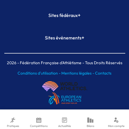
+
Sites fédéraux
SI-FFA
CALORG
+
Sites événements
Plateforme Formation
Meeting de Paris
Meeting de Paris indoor
MAIF Ekiden de Paris
2026
- Fédération Française d'Athlétisme - Tous Droits Réservés
Conditions d'utilisation -
Mentions légales -
Contacts
Pratiques
Compétitions
Actualités
Bilans
Mon compte