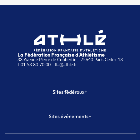
La Fédération Française d'Athlétisme
33 Avenue Pierre de Coubertin - 75640 Paris Cedex 13
T.01 53 80 70 00
- ffa@athle.fr
+
Sites fédéraux
SI-FFA
CALORG
+
Sites événements
Plateforme Formation
Meeting de Paris
Meeting de Paris indoor