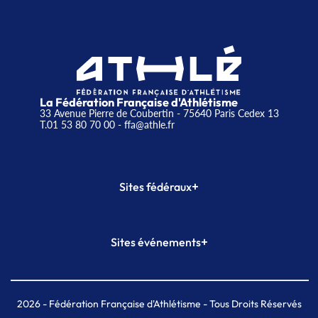
La Fédération Française d'Athlétisme
33 Avenue Pierre de Coubertin - 75640 Paris Cedex 13
T.01 53 80 70 00
- ffa@athle.fr
+
Sites fédéraux
SI-FFA
CALORG
+
Sites événements
Plateforme Formation
Meeting de Paris
Meeting de Paris indoor
MAIF Ekiden de Paris
2026
- Fédération Française d'Athlétisme - Tous Droits Réservés