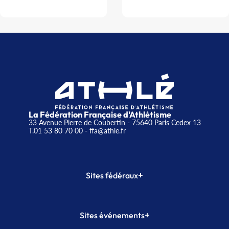
La Fédération Française d'Athlétisme
33 Avenue Pierre de Coubertin - 75640 Paris Cedex 13
T.01 53 80 70 00
- ffa@athle.fr
+
Sites fédéraux
SI-FFA
CALORG
+
Sites événements
Plateforme Formation