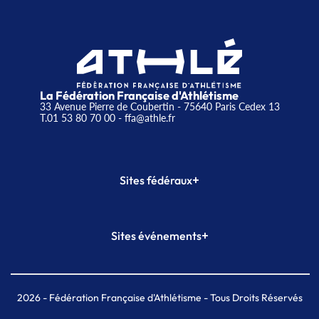
La Fédération Française d'Athlétisme
33 Avenue Pierre de Coubertin - 75640 Paris Cedex 13
T.01 53 80 70 00
- ffa@athle.fr
+
Sites fédéraux
SI-FFA
CALORG
+
Sites événements
Plateforme Formation
Meeting de Paris
Meeting de Paris indoor
MAIF Ekiden de Paris
2026
- Fédération Française d'Athlétisme - Tous Droits Réservés