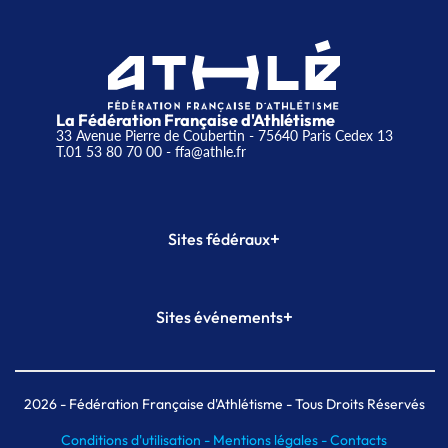
La Fédération Française d'Athlétisme
33 Avenue Pierre de Coubertin - 75640 Paris Cedex 13
T.01 53 80 70 00
- ffa@athle.fr
+
Sites fédéraux
SI-FFA
CALORG
+
Sites événements
Plateforme Formation
Meeting de Paris
Meeting de Paris indoor
MAIF Ekiden de Paris
2026
- Fédération Française d'Athlétisme - Tous Droits Réservés
Conditions d'utilisation -
Mentions légales -
Contacts