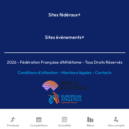
+
Sites fédéraux
SI-FFA
CALORG
+
Sites événements
Plateforme Formation
Meeting de Paris
Meeting de Paris indoor
MAIF Ekiden de Paris
2026
- Fédération Française d'Athlétisme - Tous Droits Réservés
Conditions d'utilisation -
Mentions légales -
Contacts
Pratiques
Compétitions
Actualités
Bilans
Mon compte