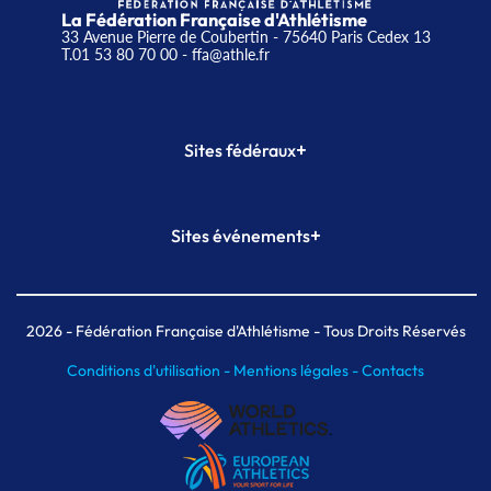
La Fédération Française d'Athlétisme
33 Avenue Pierre de Coubertin - 75640 Paris Cedex 13
T.01 53 80 70 00
- ffa@athle.fr
+
Sites fédéraux
SI-FFA
CALORG
+
Sites événements
Plateforme Formation
Meeting de Paris
Meeting de Paris indoor
MAIF Ekiden de Paris
2026
- Fédération Française d'Athlétisme - Tous Droits Réservés
Conditions d'utilisation -
Mentions légales -
Contacts