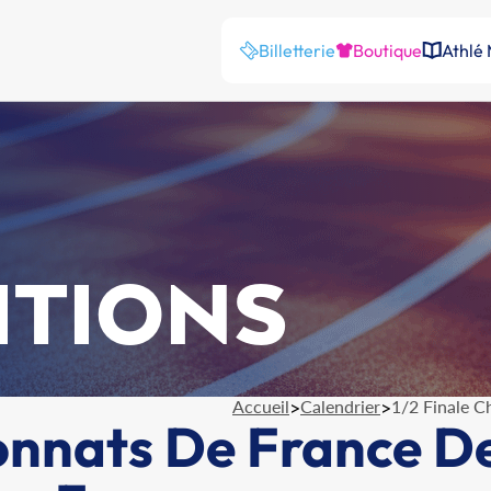
Billetterie
Boutique
Athlé
ITIONS
Accueil
>
Calendrier
>
1/2 Finale 
onnats De France D