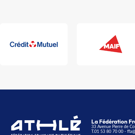
La Fédération Fr
33 Avenue Pierre de Co
T.01 53 80 70 00
- ffa@