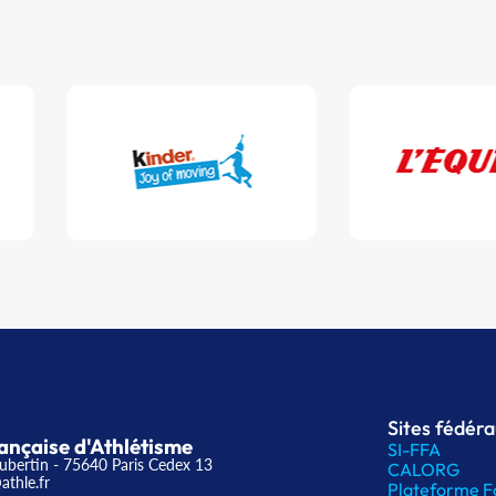
Sites fédér
ançaise d'Athlétisme
SI-FFA
ubertin - 75640 Paris Cedex 13
CALORG
athle.fr
Plateforme F