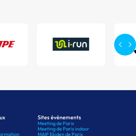
aux
Sites événements
Meeting de Paris
Meeting de Paris indoor
ormation
MAIF Ekiden de Paris