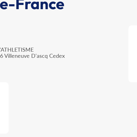
De-France
'ATHLETISME
66 Villeneuve D'ascq Cedex