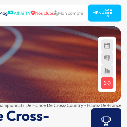
 Mag
Athlé TV
Nos clubs
Mon compte
MENU
Championnats De France De Cross-Country - Hauts-De-France
e Cross-