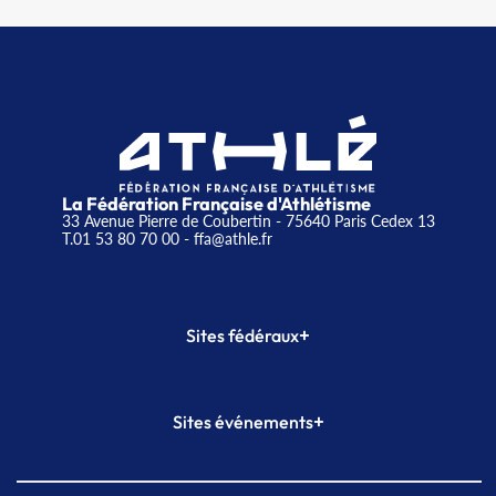
La Fédération Française d'Athlétisme
33 Avenue Pierre de Coubertin - 75640 Paris Cedex 13
T.01 53 80 70 00
- ffa@athle.fr
+
Sites fédéraux
SI-FFA
CALORG
+
Sites événements
Plateforme Formation
Meeting de Paris
Meeting de Paris indoor