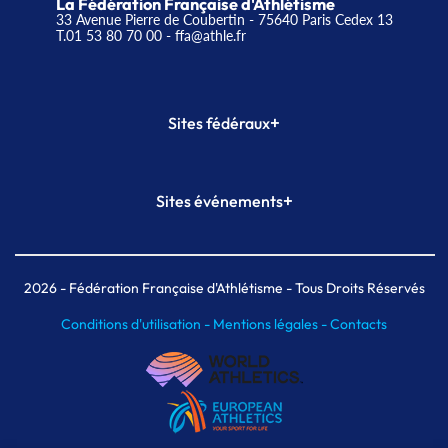
La Fédération Française d'Athlétisme
33 Avenue Pierre de Coubertin - 75640 Paris Cedex 13
T.01 53 80 70 00
- ffa@athle.fr
+
Sites fédéraux
SI-FFA
CALORG
+
Sites événements
Plateforme Formation
Meeting de Paris
Meeting de Paris indoor
MAIF Ekiden de Paris
2026
- Fédération Française d'Athlétisme - Tous Droits Réservés
Conditions d'utilisation -
Mentions légales -
Contacts