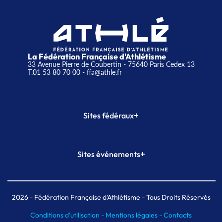
La Fédération Française d'Athlétisme
33 Avenue Pierre de Coubertin - 75640 Paris Cedex 13
T.01 53 80 70 00
- ffa@athle.fr
+
Sites fédéraux
SI-FFA
CALORG
+
Sites événements
Plateforme Formation
Meeting de Paris
Meeting de Paris indoor
MAIF Ekiden de Paris
2026
- Fédération Française d'Athlétisme - Tous Droits Réservés
Conditions d'utilisation -
Mentions légales -
Contacts