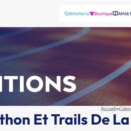
Billetterie
Boutique
Athlé
ITIONS
Accueil
>
Calen
on Et Trails De La 