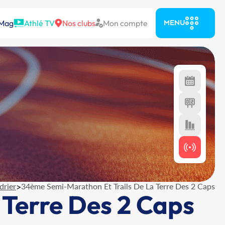
 Mag
Athlé TV
Nos clubs
Mon compte
MENU
drier
>
34ème Semi-Marathon Et Trails De La Terre Des 2 Caps
Terre Des 2 Caps