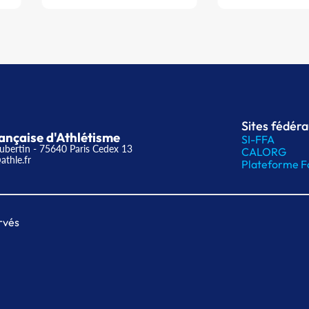
Sites fédér
ançaise d'Athlétisme
SI-FFA
ubertin - 75640 Paris Cedex 13
CALORG
athle.fr
Plateforme F
rvés