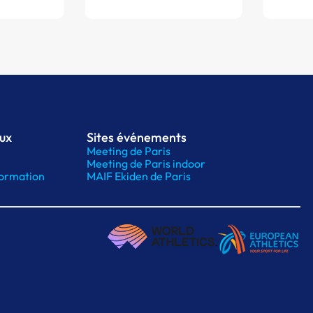
aux
Sites événements
Meeting de Paris
Meeting de Paris indoor
ormation
MAIF Ekiden de Paris