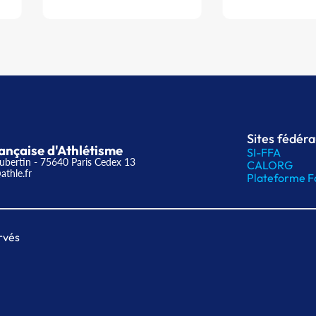
Sites fédér
ançaise d'Athlétisme
SI-FFA
ubertin - 75640 Paris Cedex 13
CALORG
athle.fr
Plateforme F
rvés