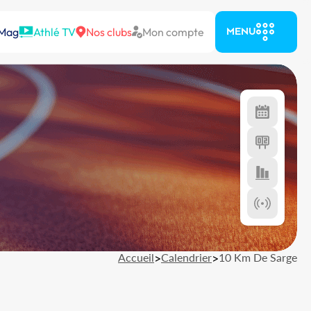
 Mag
Athlé TV
Nos clubs
Mon compte
MENU
Accueil
>
Calendrier
>
10 Km De Sarge