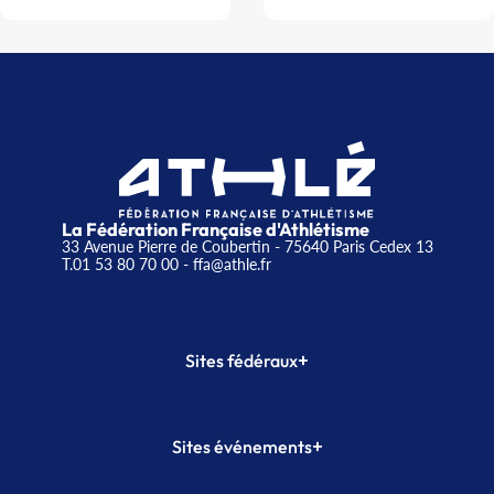
La Fédération Française d'Athlétisme
33 Avenue Pierre de Coubertin - 75640 Paris Cedex 13
T.01 53 80 70 00
- ffa@athle.fr
+
Sites fédéraux
SI-FFA
CALORG
+
Sites événements
Plateforme Formation
Meeting de Paris