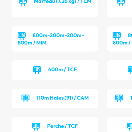
Marteau (7.26 kg) / TCM
800m-200m-200m-
8
800m / MIM
800m /
400m / TCF
110m Haies (91) / CAM
Perche / TCF