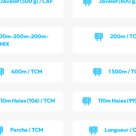
Javelot (500 g) / CAF
Javelot (600 g
00m-200m-200m-
200m / T
 MIX
400m / TCM
1 500m / T
110m Haies (106) / TCM
110m Haies (99
Perche / TCM
Longueur /