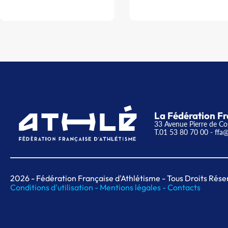
La Fédération Fr
33 Avenue Pierre de Co
T.01 53 80 70 00
- ffa@
2026
- Fédération Française d'Athlétisme - Tous Droits Rése
Conditions d'utilisation -
Mentions légales -
Contacts