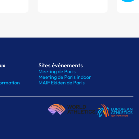
aux
Sites événements
Meeting de Paris
Meeting de Paris indoor
ormation
MAIF Ekiden de Paris