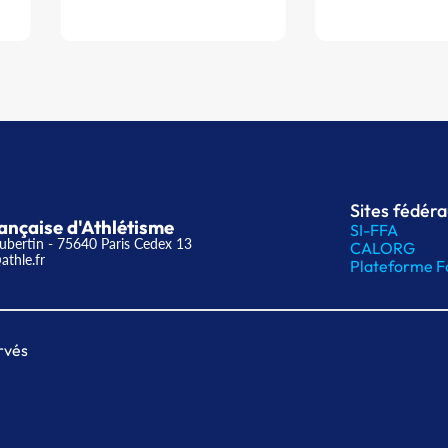
Sites fédér
ançaise d'Athlétisme
SI-FFA
ubertin - 75640 Paris Cedex 13
CALORG
athle.fr
Plateforme F
rvés