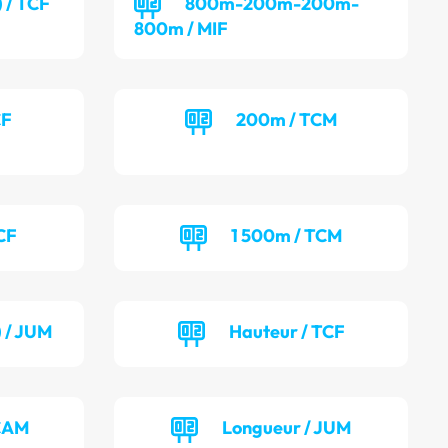
) / TCF
800m-200m-200m-
800m / MIF
CF
200m / TCM
CF
1 500m / TCM
) / JUM
Hauteur / TCF
 CAM
Longueur / JUM