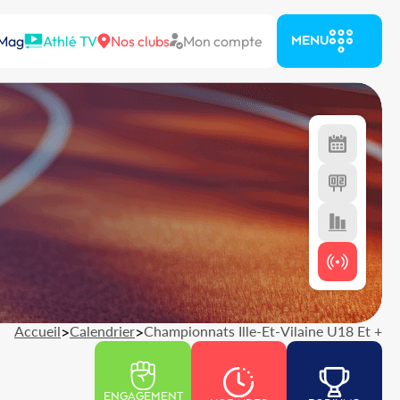
 Mag
Athlé TV
Nos clubs
Mon compte
MENU
Accueil
>
Calendrier
>
Championnats Ille-Et-Vilaine U18 Et +
ENGAGEMENT