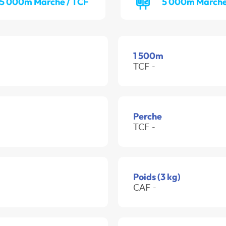
5 000m Marche / TCF
5 000m Marche
1 500m
TCF -
Perche
TCF -
Poids (3 kg)
CAF -