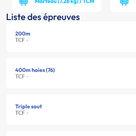
Marteau (7.26 kg) / TCM
Liste des épreuves
200m
TCF -
400m haies (76)
TCF -
Triple saut
TCF -