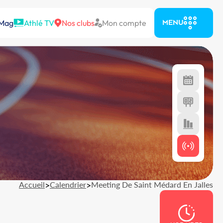
 Mag
Athlé TV
Nos clubs
Mon compte
MENU
Accueil
>
Calendrier
>
Meeting De Saint Médard En Jalles