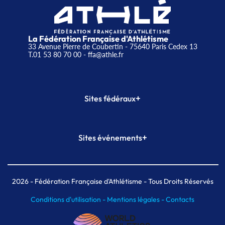
La Fédération Française d'Athlétisme
33 Avenue Pierre de Coubertin - 75640 Paris Cedex 13
T.01 53 80 70 00
- ffa@athle.fr
+
Sites fédéraux
SI-FFA
CALORG
+
Sites événements
Plateforme Formation
Meeting de Paris
Meeting de Paris indoor
MAIF Ekiden de Paris
2026
- Fédération Française d'Athlétisme - Tous Droits Réservés
Conditions d'utilisation -
Mentions légales -
Contacts