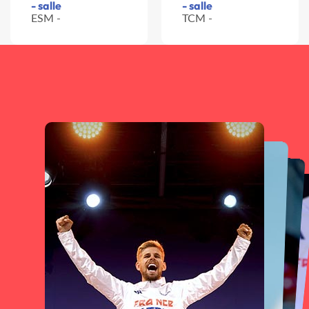
- salle
- salle
ESM -
TCM -