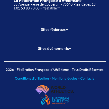
La Fédération Française d'Athlétisme
33 Avenue Pierre de Coubertin - 75640 Paris Cedex 13
T.01 53 80 70 00
- ffa@athle.fr
+
Sites fédéraux
SI-FFA
CALORG
+
Sites événements
Plateforme Formation
Meeting de Paris
Meeting de Paris indoor
MAIF Ekiden de Paris
2026
- Fédération Française d'Athlétisme - Tous Droits Réservés
Conditions d'utilisation -
Mentions légales -
Contacts