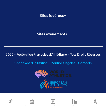
+
Sites fédéraux
SI-FFA
CALORG
+
Sites événements
Plateforme Formation
Meeting de Paris
Meeting de Paris indoor
MAIF Ekiden de Paris
2026
- Fédération Française d'Athlétisme - Tous Droits Réservés
Conditions d'utilisation -
Mentions légales -
Contacts