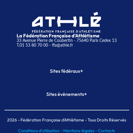
La Fédération Française d'Athlétisme
33 Avenue Pierre de Coubertin - 75640 Paris Cedex 13
T.01 53 80 70 00
- ffa@athle.fr
+
Sites fédéraux
SI-FFA
CALORG
+
Sites événements
Plateforme Formation
Meeting de Paris
Meeting de Paris indoor
MAIF Ekiden de Paris
2026
- Fédération Française d'Athlétisme - Tous Droits Réservés
Conditions d'utilisation -
Mentions légales -
Contacts