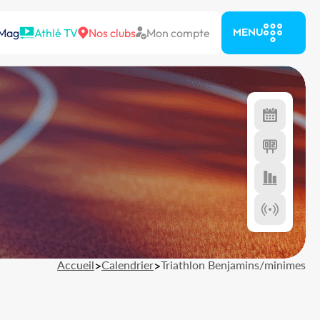
 Mag
Athlé TV
Nos clubs
Mon compte
MENU
Accueil
>
Calendrier
>
Triathlon Benjamins/minimes