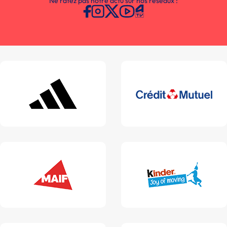
Ne ratez pas notre actu sur nos réseaux :