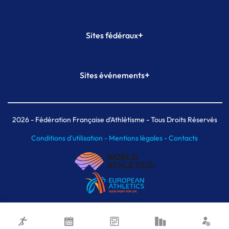
+
Sites fédéraux
SI-FFA
CALORG
+
Sites événements
Plateforme Formation
Meeting de Paris
Meeting de Paris indoor
MAIF Ekiden de Paris
2026
- Fédération Française d'Athlétisme - Tous Droits Réservés
Conditions d'utilisation -
Mentions légales -
Contacts