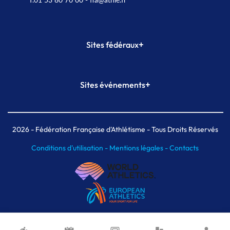
+
Sites fédéraux
SI-FFA
CALORG
+
Sites événements
Plateforme Formation
Meeting de Paris
Meeting de Paris indoor
MAIF Ekiden de Paris
2026
- Fédération Française d'Athlétisme - Tous Droits Réservés
Conditions d'utilisation -
Mentions légales -
Contacts