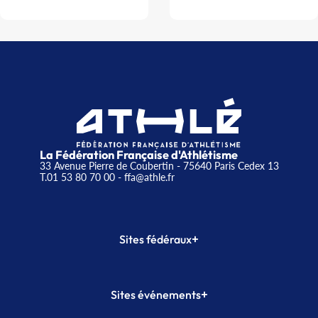
La Fédération Française d'Athlétisme
33 Avenue Pierre de Coubertin - 75640 Paris Cedex 13
T.01 53 80 70 00
- ffa@athle.fr
+
Sites fédéraux
SI-FFA
CALORG
+
Sites événements
Plateforme Formation
Meeting de Paris