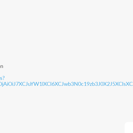
on
s?
2J5OjAiOiJ7XCJuYW1lXCI6XCJwb3N0c19zb3J0X2J5XCI