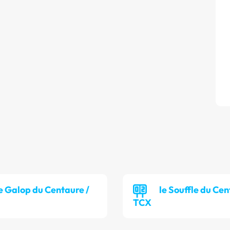
e Galop du Centaure /
le Souffle du Cen
TCX