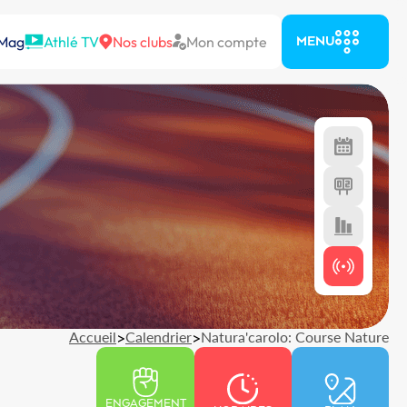
 Mag
Athlé TV
Nos clubs
Mon compte
MENU
Accueil
>
Calendrier
>
Natura'carolo: Course Nature
ENGAGEMENT