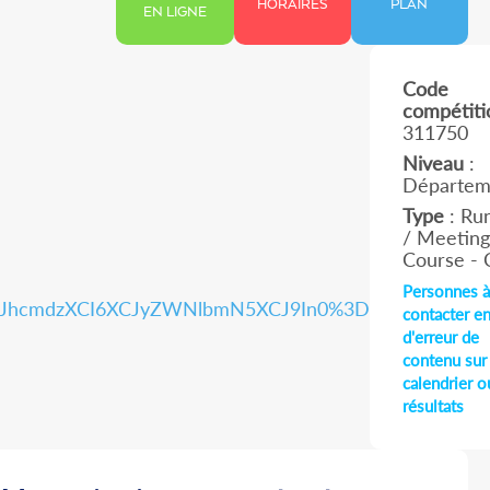
HORAIRES
PLAN
EN LIGNE
Code
compétiti
311750
Niveau
:
Départem
Type
: Ru
/ Meeting
Course - 
Personnes à
sXCJhcmdzXCI6XCJyZWNlbmN5XCJ9In0%3D
contacter en
d'erreur de
contenu sur
calendrier o
résultats