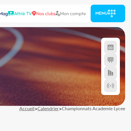
 Mag
Athlé TV
Nos clubs
Mon compte
MENU
Accueil
>
Calendrier
>
Championnats Academie Lycee