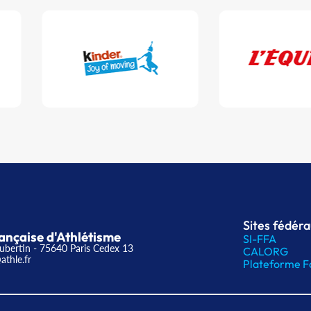
Sites fédér
ançaise d'Athlétisme
SI-FFA
ubertin - 75640 Paris Cedex 13
CALORG
athle.fr
Plateforme F