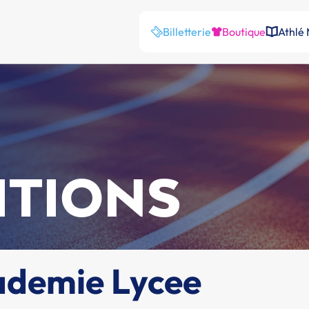
Billetterie
Boutique
Athlé
ITIONS
demie Lycee