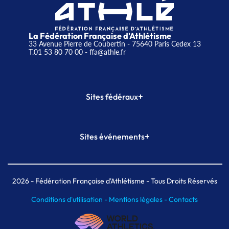
La Fédération Française d'Athlétisme
33 Avenue Pierre de Coubertin - 75640 Paris Cedex 13
T.01 53 80 70 00
- ffa@athle.fr
+
Sites fédéraux
SI-FFA
CALORG
+
Sites événements
Plateforme Formation
Meeting de Paris
Meeting de Paris indoor
MAIF Ekiden de Paris
2026
- Fédération Française d'Athlétisme - Tous Droits Réservés
Conditions d'utilisation -
Mentions légales -
Contacts