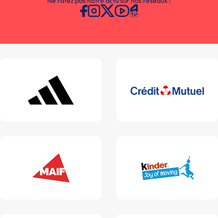
Ne ratez pas notre actu sur nos réseaux :