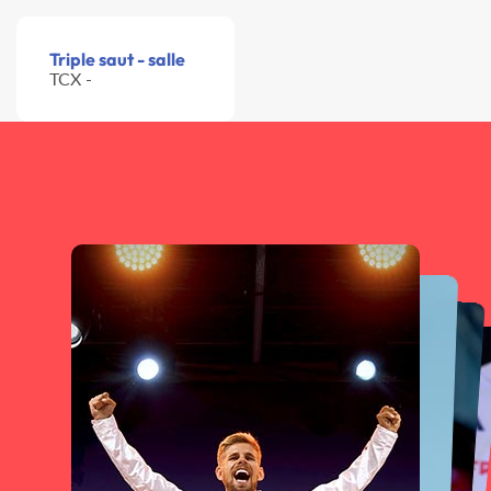
Triple saut - salle
TCX -