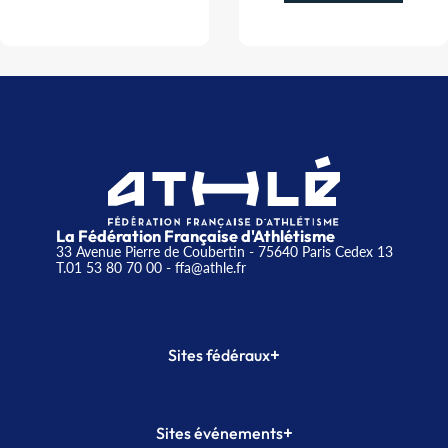
La Fédération Française d'Athlétisme
33 Avenue Pierre de Coubertin - 75640 Paris Cedex 13
T.01 53 80 70 00
- ffa@athle.fr
+
Sites fédéraux
SI-FFA
CALORG
+
Sites événements
Plateforme Formation