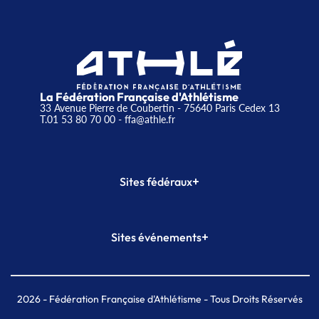
La Fédération Française d'Athlétisme
33 Avenue Pierre de Coubertin - 75640 Paris Cedex 13
T.01 53 80 70 00
- ffa@athle.fr
+
Sites fédéraux
SI-FFA
CALORG
+
Sites événements
Plateforme Formation
Meeting de Paris
Meeting de Paris indoor
MAIF Ekiden de Paris
2026
- Fédération Française d'Athlétisme - Tous Droits Réservés