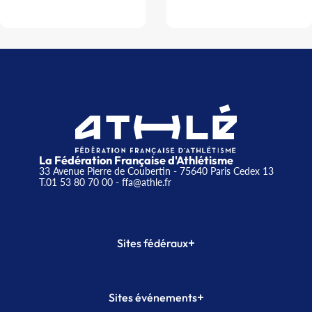
La Fédération Française d'Athlétisme
33 Avenue Pierre de Coubertin - 75640 Paris Cedex 13
T.01 53 80 70 00
- ffa@athle.fr
+
Sites fédéraux
SI-FFA
CALORG
+
Sites événements
Plateforme Formation