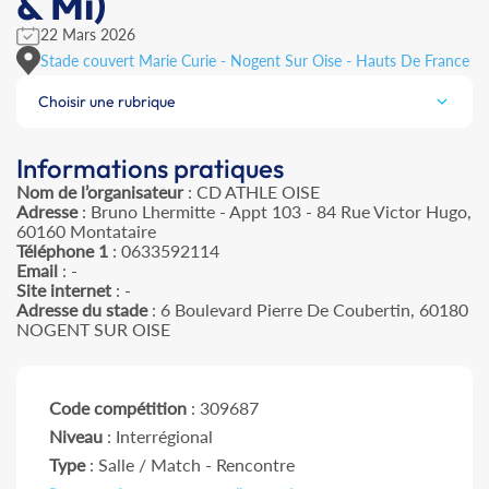
& Mi)
22 Mars 2026
Stade couvert Marie Curie - Nogent Sur Oise - Hauts De France
Choisir une rubrique
Informations pratiques
Nom de l’organisateur
: CD ATHLE OISE
Adresse
: Bruno Lhermitte - Appt 103 - 84 Rue Victor Hugo,
60160 Montataire
Téléphone 1
: 0633592114
Email
: -
Site internet
: -
Adresse du stade
: 6 Boulevard Pierre De Coubertin, 60180
NOGENT SUR OISE
Code compétition
: 309687
Niveau
: Interrégional
Type
: Salle / Match - Rencontre