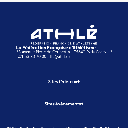
La Fédération Française d'Athlétisme
33 Avenue Pierre de Coubertin - 75640 Paris Cedex 13
T.01 53 80 70 00
- ffa@athle.fr
+
Sites fédéraux
SI-FFA
CALORG
+
Sites événements
Plateforme Formation
Meeting de Paris
Meeting de Paris indoor
MAIF Ekiden de Paris