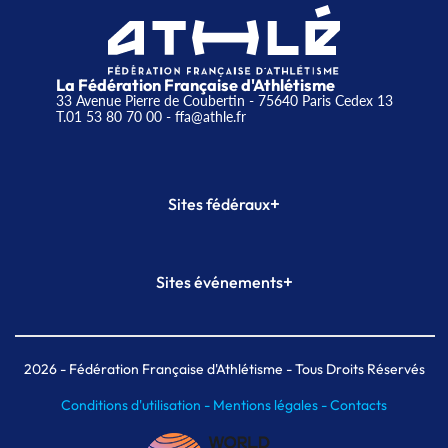
La Fédération Française d'Athlétisme
33 Avenue Pierre de Coubertin - 75640 Paris Cedex 13
T.01 53 80 70 00
- ffa@athle.fr
+
Sites fédéraux
SI-FFA
CALORG
+
Sites événements
Plateforme Formation
Meeting de Paris
Meeting de Paris indoor
MAIF Ekiden de Paris
2026
- Fédération Française d'Athlétisme - Tous Droits Réservés
Conditions d'utilisation -
Mentions légales -
Contacts