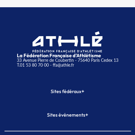
La Fédération Française d'Athlétisme
33 Avenue Pierre de Coubertin - 75640 Paris Cedex 13
T.01 53 80 70 00
- ffa@athle.fr
+
Sites fédéraux
SI-FFA
CALORG
+
Sites événements
Plateforme Formation
Meeting de Paris
Meeting de Paris indoor