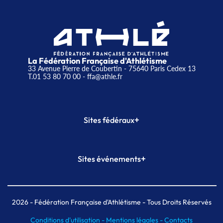
La Fédération Française d'Athlétisme
33 Avenue Pierre de Coubertin - 75640 Paris Cedex 13
T.01 53 80 70 00
- ffa@athle.fr
+
Sites fédéraux
SI-FFA
CALORG
+
Sites événements
Plateforme Formation
Meeting de Paris
Meeting de Paris indoor
MAIF Ekiden de Paris
2026
- Fédération Française d'Athlétisme - Tous Droits Réservés
Conditions d'utilisation -
Mentions légales -
Contacts