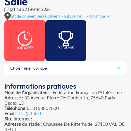
Salle
21 au 22 Février 2026
Stade couvert Jesse Owens - Val De Reuil - Normandie
HORAIRES
PODIUMS
Choisir une rubrique
Informations pratiques
Nom de l’organisateur
: Fédération Française d'Athlétisme
Adresse
: 33 Avenue Pierre De Coubertin, 75640 Paris
Cedex 13
Téléphone 1
: 0153807000
Email
:
ffa@athle.fr
Site internet
: -
Adresse du stade
: Chaussee De Ritterhude, 27100 VAL DE
REUIL