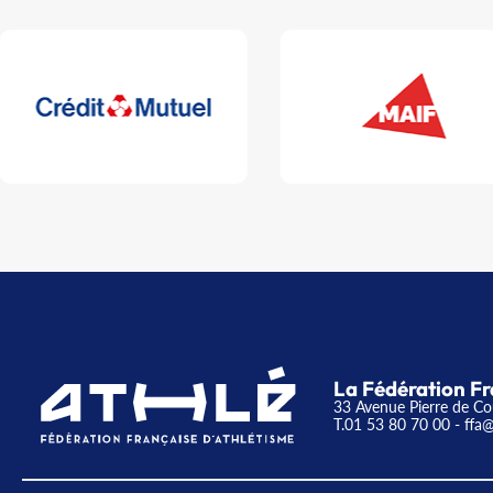
La Fédération Fr
33 Avenue Pierre de Co
T.01 53 80 70 00
- ffa@