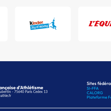
Sites fédér
ançaise d'Athlétisme
SI-FFA
ubertin - 75640 Paris Cedex 13
CALORG
athle.fr
Plateforme F