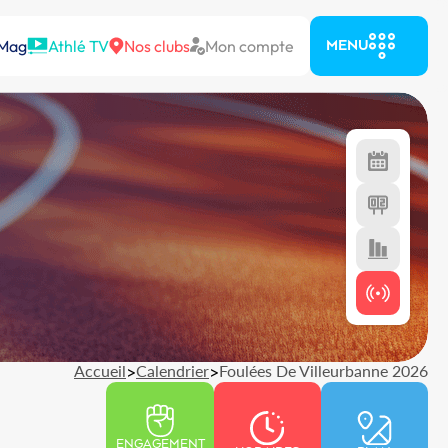
 Mag
Athlé TV
Nos clubs
Mon compte
MENU
Accueil
>
Calendrier
>
Foulées De Villeurbanne 2026
ENGAGEMENT