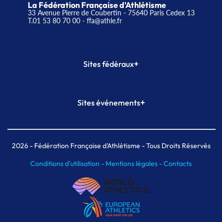
La Fédération Française d'Athlétisme
33 Avenue Pierre de Coubertin - 75640 Paris Cedex 13
T.01 53 80 70 00
- ffa@athle.fr
+
Sites fédéraux
SI-FFA
CALORG
+
Sites événements
Plateforme Formation
Meeting de Paris
Meeting de Paris indoor
MAIF Ekiden de Paris
2026
- Fédération Française d'Athlétisme - Tous Droits Réservés
Conditions d'utilisation -
Mentions légales -
Contacts