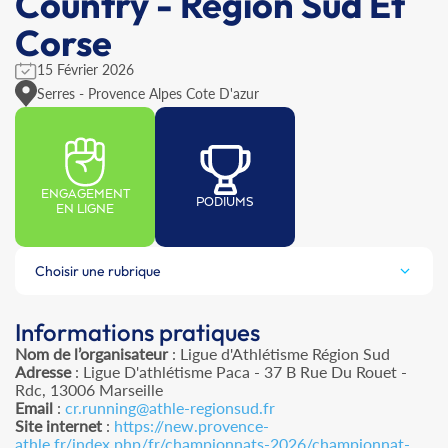
Country - Région Sud Et
Corse
15 Février 2026
Serres - Provence Alpes Cote D'azur
ENGAGEMENT
PODIUMS
EN LIGNE
Choisir une rubrique
Informations pratiques
Nom de l’organisateur
: Ligue d'Athlétisme Région Sud
Adresse
: Ligue D'athlétisme Paca - 37 B Rue Du Rouet -
Rdc, 13006 Marseille
Email
:
cr.running@athle-regionsud.fr
Site internet
:
https://new.provence-
athle.fr/index.php/fr/championnats-2026/championnat-