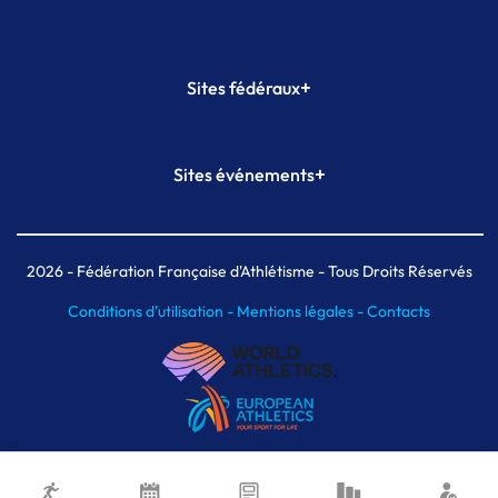
+
Sites fédéraux
SI-FFA
CALORG
+
Sites événements
Plateforme Formation
Meeting de Paris
Meeting de Paris indoor
MAIF Ekiden de Paris
2026
- Fédération Française d'Athlétisme - Tous Droits Réservés
Conditions d'utilisation -
Mentions légales -
Contacts