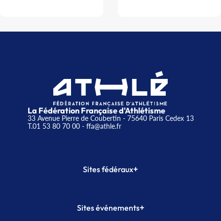
La Fédération Française d'Athlétisme
33 Avenue Pierre de Coubertin - 75640 Paris Cedex 13
T.01 53 80 70 00
- ffa@athle.fr
+
Sites fédéraux
SI-FFA
CALORG
+
Sites événements
Plateforme Formation