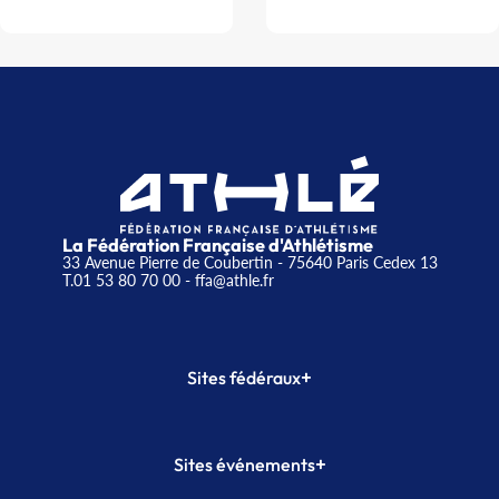
La Fédération Française d'Athlétisme
33 Avenue Pierre de Coubertin - 75640 Paris Cedex 13
T.01 53 80 70 00
- ffa@athle.fr
+
Sites fédéraux
SI-FFA
CALORG
+
Sites événements
Plateforme Formation