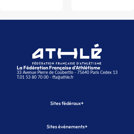
La Fédération Française d'Athlétisme
33 Avenue Pierre de Coubertin - 75640 Paris Cedex 13
T.01 53 80 70 00
- ffa@athle.fr
+
Sites fédéraux
SI-FFA
CALORG
+
Sites événements
Plateforme Formation