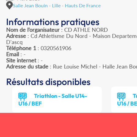
Salle Jean Bouin - Lille - Hauts De France
Informations pratiques
Nom de l’organisateur
: CD ATHLE NORD
Adresse
: Cd Athletisme Du Nord - Maison Departeme
D'ascq
Téléphone 1
: 0320561906
Email
: -
Site internet
: -
Adresse du stade
: Rue Louise Michel - Halle Jean Bo
Résultats disponibles
Triathlon - Salle U14-
T
U16 / BEF
U16 / B