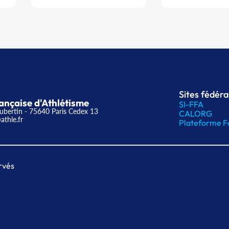
Sites fédér
ançaise d'Athlétisme
SI-FFA
ubertin - 75640 Paris Cedex 13
CALORG
athle.fr
Plateforme F
rvés