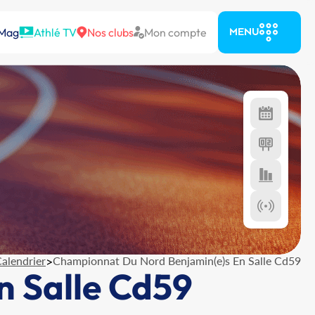
 Mag
Athlé TV
Nos clubs
Mon compte
MENU
alendrier
>
Championnat Du Nord Benjamin(e)s En Salle Cd59
 Salle Cd59