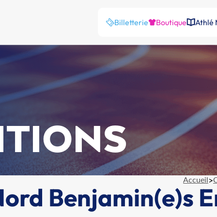
Billetterie
Boutique
Athlé
ITIONS
Accueil
>
C
rd Benjamin(e)s En