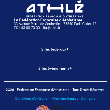
La Fédération Française d'Athlétisme
33 Avenue Pierre de Coubertin - 75640 Paris Cedex 13
T.01 53 80 70 00
- ffa@athle.fr
+
Sites fédéraux
SI-FFA
CALORG
+
Sites événements
Plateforme Formation
Meeting de Paris
Meeting de Paris indoor
MAIF Ekiden de Paris
2026
- Fédération Française d'Athlétisme - Tous Droits Réservés
Conditions d'utilisation -
Mentions légales -
Contacts