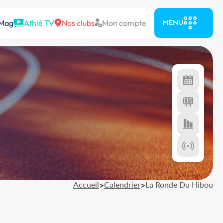
 Mag
Athlé TV
Nos clubs
Mon compte
MENU
Accueil
>
Calendrier
>
La Ronde Du Hibou