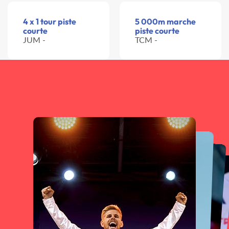
4 x 1 tour piste
5 000m marche
courte
piste courte
JUM -
TCM -