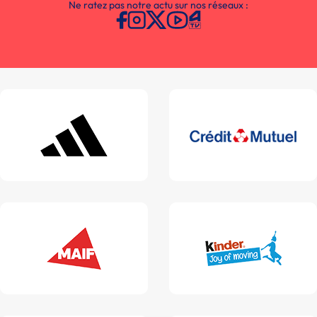
Ne ratez pas notre actu sur nos réseaux :