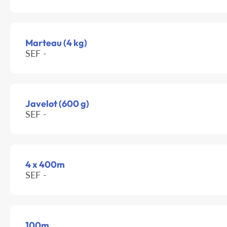
Marteau (4 kg)
SEF -
Javelot (600 g)
SEF -
4 x 400m
SEF -
100m