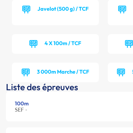
Javelot (500 g) / TCF
4 X 100m / TCF
3 000m Marche / TCF
Liste des épreuves
100m
SEF -