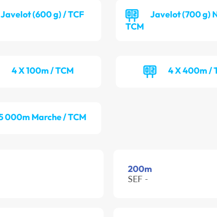
Javelot (600 g) / TCF
Javelot (700 g) 
TCM
4 X 100m / TCM
4 X 400m / 
5 000m Marche / TCM
200m
SEF -