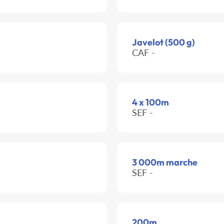
Javelot (500 g)
CAF -
4 x 100m
SEF -
3 000m marche
SEF -
200m