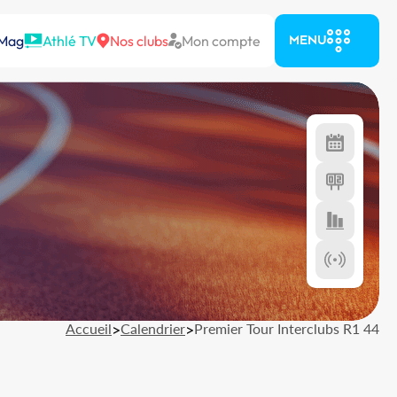
 Mag
Athlé TV
Nos clubs
Mon compte
MENU
Accueil
>
Calendrier
>
Premier Tour Interclubs R1 44