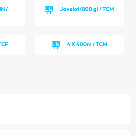
NN /
Javelot (800 g) / TCM
TCF
4 X 400m / TCM